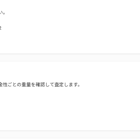
い。
２
金性ごとの重量を確認して査定します。