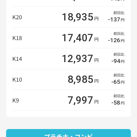
前日比
18,935
K20
円
-137
円
前日比
17,407
K18
円
-126
円
前日比
12,937
K14
円
-94
円
前日比
8,985
K10
円
-65
円
前日比
7,997
K9
円
-58
円
プラチナ・コンビ