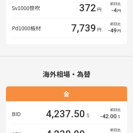
前日比
372
Sv1000
笹吹
円
-4
円
前日比
7,739
Pd1000
板材
円
-49
円
海外相場・為替
金
前日比
4,237.50
BID
＄
-42.00
＄
前日比