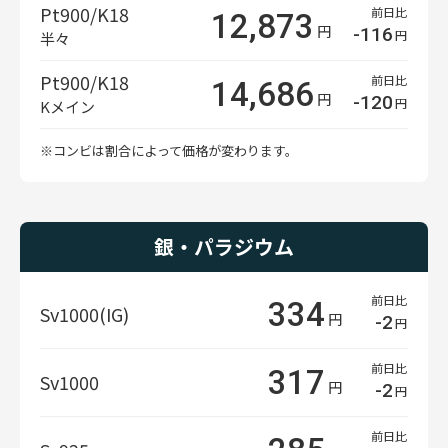
Pt900/K18
前日比
12,873
円
-116
円
半々
Pt900/K18
前日比
14,686
円
-120
円
Kメイン
※コンビは割合によって価格が変わります。
銀・パラジウム
前日比
334
Sv1000(IG)
円
-2
円
前日比
317
Sv1000
円
-2
円
前日比