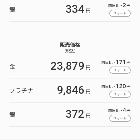
-2
前日比
円
334
銀
円
チャート
販売価格
（税込）
-171
前日比
円
23,879
金
円
チャート
-120
前日比
円
9,846
プラチナ
円
チャート
-4
前日比
円
372
銀
円
チャート