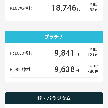
前日比
18,746
K18WG棒材
円
-83
円
プラチナ
前日比
9,841
Pt1000板材
円
-121
円
前日比
9,638
Pt900棒材
円
-80
円
銀・パラジウム