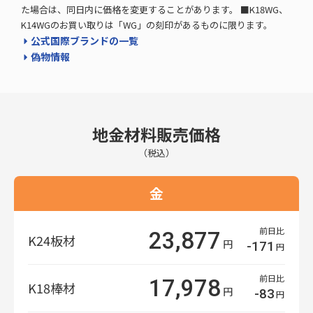
た場合は、同日内に価格を変更することがあります。 ■K18WG、
K14WGのお買い取りは「WG」の刻印があるものに限ります。
公式国際ブランドの一覧
偽物情報
地金材料販売価格
（税込）
金
前日比
23,877
K24板材
円
-171
円
前日比
17,978
K18棒材
円
-83
円